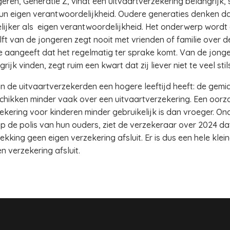
ren, Generatie Z, vindt een uitvaartverzekering belangrijk, s
hun eigen verantwoordelijkheid. Oudere generaties denken d
lijker als eigen verantwoordelijkheid. Het onderwerp word
lft van de jongeren zegt nooit met vrienden of familie over 
de aangeeft dat het regelmatig ter sprake komt. Van de jonge
rijk vinden, zegt ruim een kwart dat zij liever niet te veel sti
an de uitvaartverzekerden een hogere leeftijd heeft: de gemidd
chikken minder vaak over een uitvaartverzekering. Een oorza
ekering voor kinderen minder gebruikelijk is dan vroeger. On
p de polis van hun ouders, ziet de verzekeraar over 2024 d
kking geen eigen verzekering afsluit. Er is dus een hele klei
 verzekering afsluit.