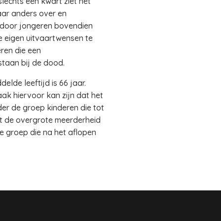
lechts een kwart ziet het
aar anders over en
t door jongeren bovendien
de eigen uitvaartwensen te
ren die een
lstaan bij de dood.
elde leeftijd is 66 jaar.
ak hiervoor kan zijn dat het
der de groep kinderen die tot
at de overgrote meerderheid
ne groep die na het aflopen