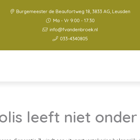
Burgemeester de Beaufortweg 18, 3833 AG, Leusden
Ma - Vr 9:00 - 17:30
info@fvandenbroek.nl
033-4340805
olis leeft niet onde