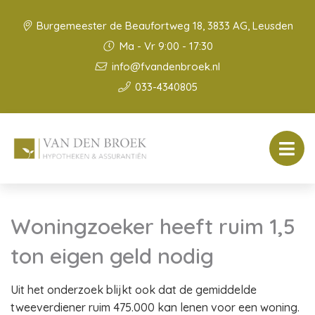
Burgemeester de Beaufortweg 18, 3833 AG, Leusden
Ma - Vr 9:00 - 17:30
info@fvandenbroek.nl
033-4340805
Woningzoeker heeft ruim 1,5
ton eigen geld nodig
Uit het onderzoek blijkt ook dat de gemiddelde
tweeverdiener ruim 475.000 kan lenen voor een woning.