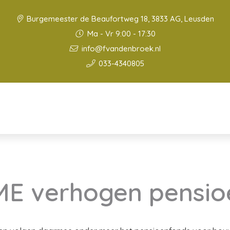
Burgemeester de Beaufortweg 18, 3833 AG, Leusden
Ma - Vr 9:00 - 17:30
info@fvandenbroek.nl
033-4340805
E verhogen pensioe