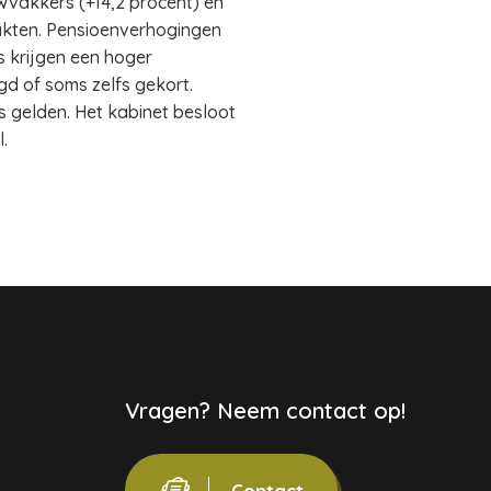
vakkers (+14,2 procent) en
akten. Pensioenverhogingen
 krijgen een hoger
d of soms zelfs gekort.
 gelden. Het kabinet besloot
.
Vragen? Neem contact op!
Contact