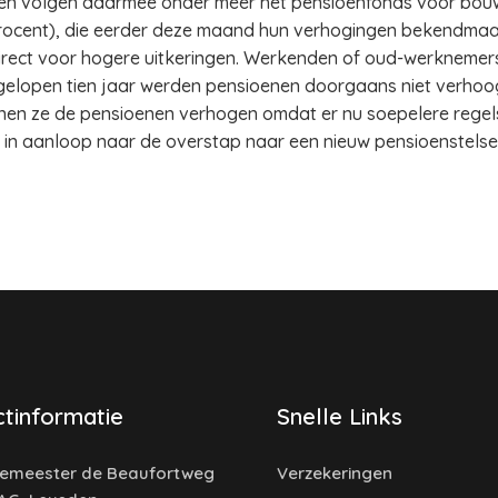
en volgen daarmee onder meer het pensioenfonds voor bouw
procent), die eerder deze maand hun verhogingen bekendma
irect voor hogere uitkeringen. Werkenden of oud-werknemers
gelopen tien jaar werden pensioenen doorgaans niet verhoog
en ze de pensioenen verhogen omdat er nu soepelere regels
n in aanloop naar de overstap naar een nieuw pensioenstelsel
tinformatie
Snelle Links
emeester de Beaufortweg
Verzekeringen