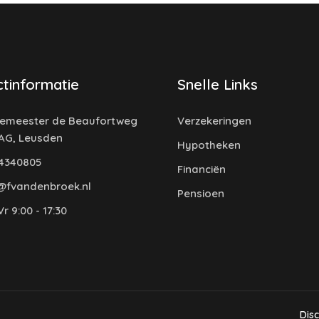
tinformatie
Snelle Links
emeester de Beaufortweg
Verzekeringen
 AG, Leusden
Hypotheken
4340805
Financiën
@fvandenbroek.nl
Pensioen
r 9:00 - 17:30
Dis