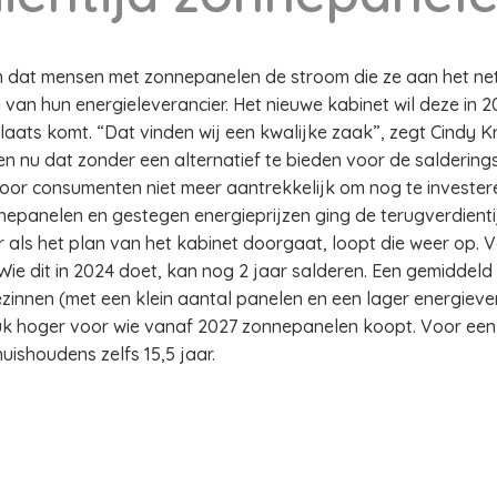
in dat mensen met zonnepanelen de stroom die ze aan het ne
van hun energieleverancier. Het nieuwe kabinet wil deze in 2
plaats komt. “Dat vinden wij een kwalijke zaak”, zegt Cindy K
ien nu dat zonder een alternatief te bieden voor de saldering
voor consumenten niet meer aantrekkelijk om nog te invester
nepanelen en gestegen energieprijzen ging de terugverdient
als het plan van het kabinet doorgaat, loopt die weer op. V
e dit in 2024 doet, kan nog 2 jaar salderen. Een gemiddeld
ezinnen (met een klein aantal panelen en een lager energiever
tuk hoger voor wie vanaf 2027 zonnepanelen koopt. Voor ee
huishoudens zelfs 15,5 jaar.