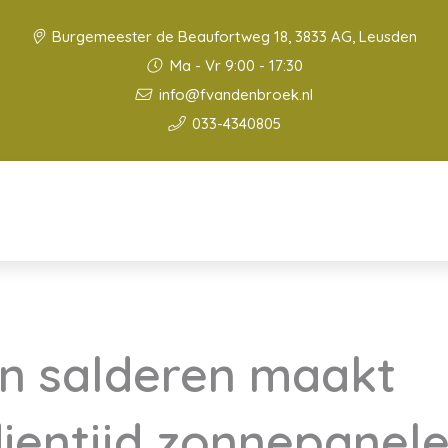
Burgemeester de Beaufortweg 18, 3833 AG, Leusden
Ma - Vr 9:00 - 17:30
info@fvandenbroek.nl
033-4340805
n salderen maakt
ientijd zonnepanele