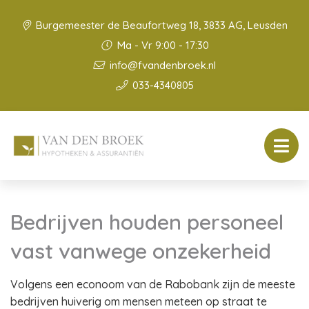
Burgemeester de Beaufortweg 18, 3833 AG, Leusden
Ma - Vr 9:00 - 17:30
info@fvandenbroek.nl
033-4340805
Bedrijven houden personeel
vast vanwege onzekerheid
Volgens een econoom van de Rabobank zijn de meeste
bedrijven huiverig om mensen meteen op straat te