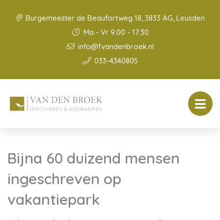
Burgemeester de Beaufortweg 18, 3833 AG, Leusden
Ma - Vr 9:00 - 17:30
info@fvandenbroek.nl
033-4340805
Bijna 60 duizend mensen
ingeschreven op
vakantiepark