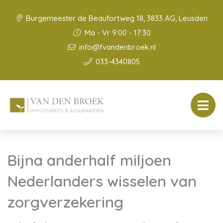
Burgemeester de Beaufortweg 18, 3833 AG, Leusden
Ma - Vr 9:00 - 17:30
info@fvandenbroek.nl
033-4340805
Bijna anderhalf miljoen
Nederlanders wisselen van
zorgverzekering