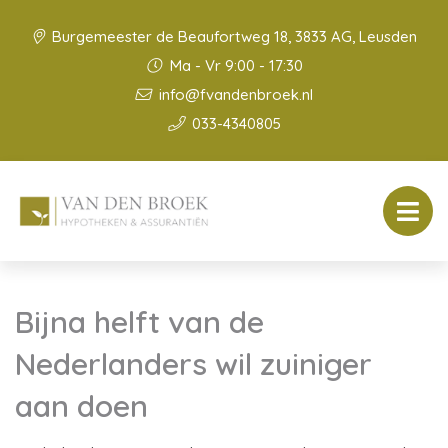
Burgemeester de Beaufortweg 18, 3833 AG, Leusden
Ma - Vr 9:00 - 17:30
info@fvandenbroek.nl
033-4340805
Bijna helft van de
Nederlanders wil zuiniger
aan doen