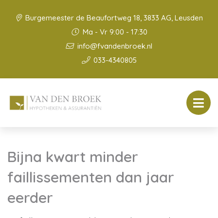
Burgemeester de Beaufortweg 18, 3833 AG, Leusden
Ma - Vr 9:00 - 17:30
info@fvandenbroek.nl
033-4340805
Bijna kwart minder
faillissementen dan jaar
eerder