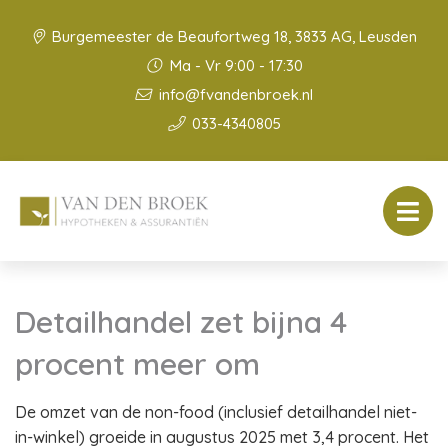
Burgemeester de Beaufortweg 18, 3833 AG, Leusden
Ma - Vr 9:00 - 17:30
info@fvandenbroek.nl
033-4340805
Detailhandel zet bijna 4
procent meer om
De omzet van de non-food (inclusief detailhandel niet-
in-winkel) groeide in augustus 2025 met 3,4 procent. Het