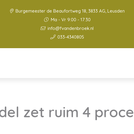
Burgemeester de Beaufortweg 18, 3833 AG, Leusden
Ma - Vr 9:00 - 17:30
info@fvandenbroek.nl
033-4340805
del zet ruim 4 proc