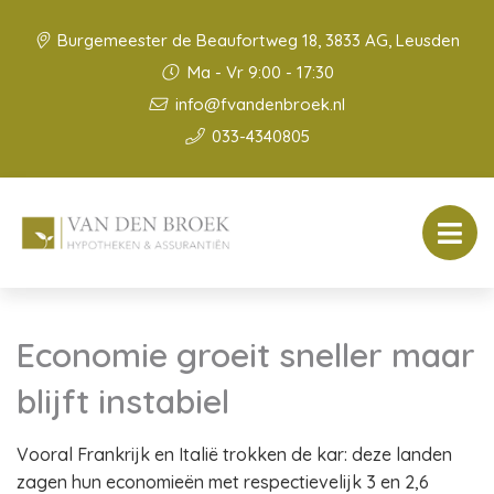
Burgemeester de Beaufortweg 18, 3833 AG, Leusden
Ma - Vr 9:00 - 17:30
info@fvandenbroek.nl
033-4340805
Economie groeit sneller maar
blijft instabiel
Vooral Frankrijk en Italië trokken de kar: deze landen
zagen hun economieën met respectievelijk 3 en 2,6