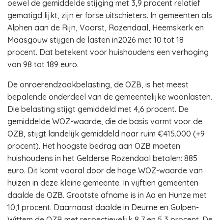
oewel de gemiddelde stijging met 3,9 procent relatief
gematigd lijkt, zijn er forse uitschieters. In gemeenten als
Alphen aan de Rijn, Voorst, Rozendaal, Heemskerk en
Maasgouw stijgen de lasten in2026 met 10 tot 18
procent. Dat betekent voor huishoudens een verhoging
van 98 tot 189 euro.
De onroerendzaakbelasting, de OZB, is het meest
bepalende onderdeel van de gemeentelijke woonlasten.
Die belasting stijgt gemiddeld met 4,6 procent. De
gemiddelde WOZ-waarde, die de basis vormt voor de
OZB, stijgt landelijk gemiddeld naar ruim €415.000 (+9
procent). Het hoogste bedrag aan OZB moeten
huishoudens in het Gelderse Rozendaal betalen: 885
euro. Dit komt vooral door de hoge WOZ-waarde van
huizen in deze kleine gemeente. In vijftien gemeenten
daalde de OZB. Grootste afname is in Aa en Hunze met
10,1 procent. Daarnaast daalde in Deurne en Gulpen-
Wittem de OZB met respectievelijk 8,7 en 5,3 procent. De