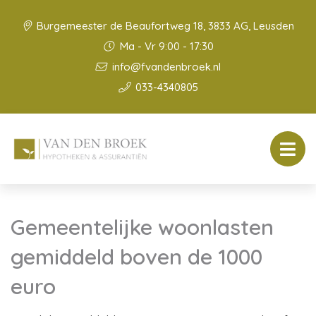
Burgemeester de Beaufortweg 18, 3833 AG, Leusden
Ma - Vr 9:00 - 17:30
info@fvandenbroek.nl
033-4340805
Gemeentelijke woonlasten
gemiddeld boven de 1000
euro