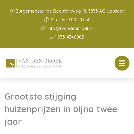
Burgemeester de Beaufortweg 18, 3833 AG, Leusden
Ma - Vr 9:00 - 17:30
info@fvandenbroek.nl
033-4340805
Grootste stijging
huizenprijzen in bijna twee
jaar