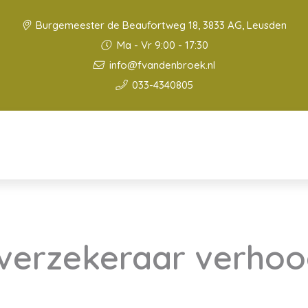
Burgemeester de Beaufortweg 18, 3833 AG, Leusden
Ma - Vr 9:00 - 17:30
info@fvandenbroek.nl
033-4340805
verzekeraar verhoo