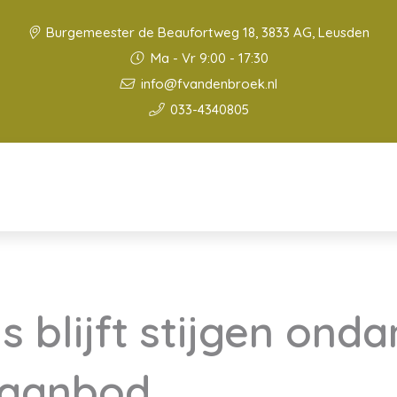
Burgemeester de Beaufortweg 18, 3833 AG, Leusden
Ma - Vr 9:00 - 17:30
info@fvandenbroek.nl
033-4340805
s blijft stijgen ond
 aanbod