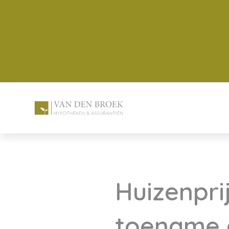
Huizenprij
toename