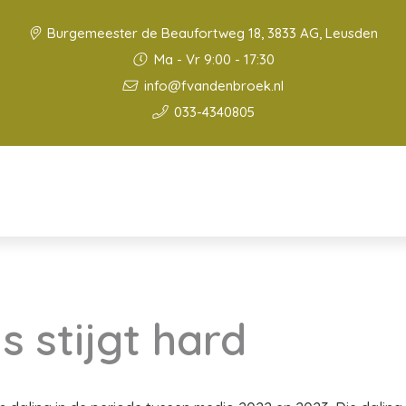
Burgemeester de Beaufortweg 18, 3833 AG, Leusden
Ma - Vr 9:00 - 17:30
info@fvandenbroek.nl
033-4340805
s stijgt hard