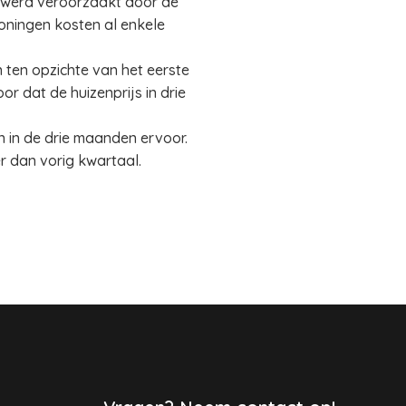
ng werd veroorzaakt door de
woningen kosten al enkele
n ten opzichte van het eerste
or dat de huizenprijs in drie
n in de drie maanden ervoor.
r dan vorig kwartaal.