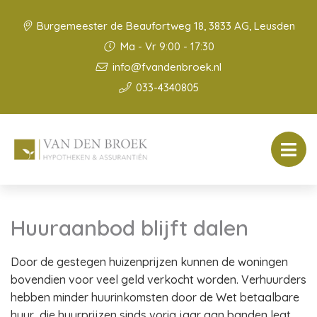
Burgemeester de Beaufortweg 18, 3833 AG, Leusden
Ma - Vr 9:00 - 17:30
info@fvandenbroek.nl
033-4340805
Huuraanbod blijft dalen
Door de gestegen huizenprijzen kunnen de woningen
bovendien voor veel geld verkocht worden. Verhuurders
hebben minder huurinkomsten door de Wet betaalbare
huur, die huurprijzen sinds vorig jaar aan banden legt.