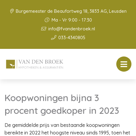
Burgemeester de Beaufortweg 18, 3833 AG, Leusden
Ma - Vr 9:00 - 17:30
info@fvandenbroek.nl
033-4340805
Koopwoningen bijna 3
procent goedkoper in 2023
De gemiddelde prijs van bestaande koopwoningen
bereikte in 2022 het hoogste niveau sinds 1995, toen het