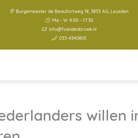
Burgemeester de Beaufortweg 18, 3833 AG, Leusden
Ma - Vr 9:00 - 17:30
info@fvandenbroek.nl
033-4340805
derlanders willen i
ren