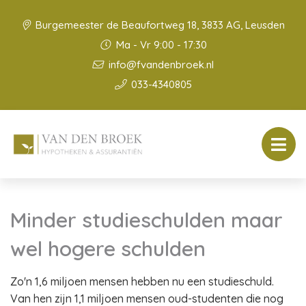
Burgemeester de Beaufortweg 18, 3833 AG, Leusden
Ma - Vr 9:00 - 17:30
info@fvandenbroek.nl
033-4340805
Minder studieschulden maar
wel hogere schulden
Zo'n 1,6 miljoen mensen hebben nu een studieschuld.
Van hen zijn 1,1 miljoen mensen oud-studenten die nog