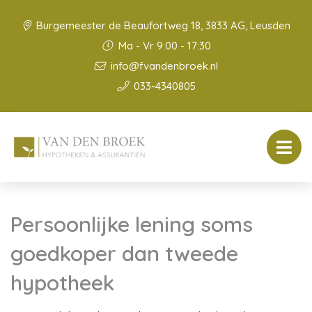
Burgemeester de Beaufortweg 18, 3833 AG, Leusden
Ma - Vr 9:00 - 17:30
info@fvandenbroek.nl
033-4340805
Persoonlijke lening soms
goedkoper dan tweede
hypotheek