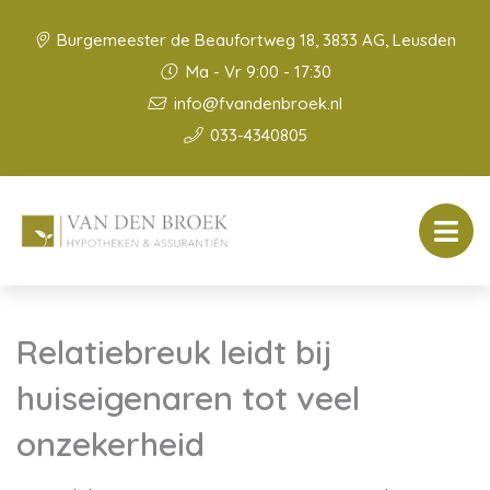
Burgemeester de Beaufortweg 18, 3833 AG, Leusden
Ma - Vr 9:00 - 17:30
info@fvandenbroek.nl
033-4340805
Relatiebreuk leidt bij
huiseigenaren tot veel
onzekerheid