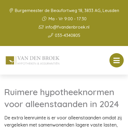
Burgemeester de Beaufortweg 18, 3833 AG, Leusden
Ma - Vr 9:00 - 17:30
info@fvandenbroek.nl
033-4340805
Ruimere hypotheeknormen
voor alleenstaanden in 2024
De extra leenruimte is er voor alleenstaanden omdat zij
vergeleken met samenwonenden lagere vaste lasten,