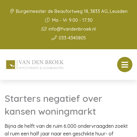
Burgemeester de Beaufortweg 18, 3833 AG, Leusden
Ma - Vr 9:00 - 17:30
info@fvandenbroek.nl
033-4340805
Starters negatief over
kansen woningmarkt
Bijna de helft van de ruim 6.000 ondervraagden zoekt
al ruim een half jaar naar een geschikte huur- of