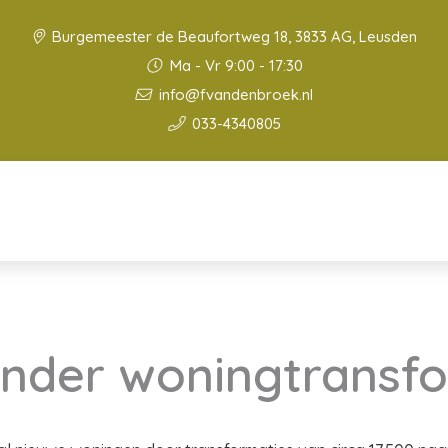
Burgemeester de Beaufortweg 18, 3833 AG, Leusden
Ma - Vr 9:00 - 17:30
info@fvandenbroek.nl
033-4340805
nder woningtransfo