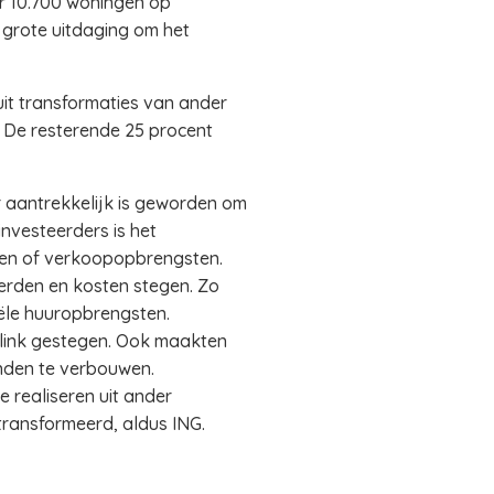
ar 10.700 woningen op
 grote uitdaging om het
it transformaties van ander
. De resterende 25 procent
r aantrekkelijk is geworden om
investeerders is het
ten of verkoopopbrengsten.
erden en kosten stegen. Zo
ële huuropbrengsten.
flink gestegen. Ook maakten
nden te verbouwen.
 realiseren uit ander
transformeerd, aldus ING.