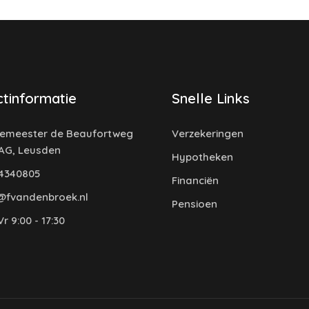
tinformatie
Snelle Links
emeester de Beaufortweg
Verzekeringen
 AG, Leusden
Hypotheken
4340805
Financiën
@fvandenbroek.nl
Pensioen
r 9:00 - 17:30