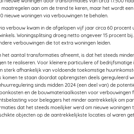
ntal nieuwe woningen door transformaties van circa 17.500 na
t maatregelen aan om de trend te keren, maar het wordt een
000 nieuwe woningen via verbouwingen te behalen.
 verbouw kwam in de afgelopen vijf jaar circa 60 procent u
inkels. Woningsplitsing droeg netto ongeveer 15 procent bij
ndere verbouwingen die tot extra woningen leiden.
het aantal transformaties afneemt, is dat het steeds minde
 te realiseren. Voor kleinere particuliere of bedrijfsmatige 
n sterk afhankelijk van voldoende toekomstige huurinkoms
uk komen te staan doordat opbrengsten deels gereguleerd w
huurregulering sinds midden 2024 (een deel van) de potenti
 loonkosten en de bouwmateriaalkosten voor verbouwingen 
tsbelasting voor beleggers het minder aantrekkelijk om pa
maties dat het steeds moeilijker werd om nieuwe woningen te
hikte objecten op de aantrekkelijkste locaties al waren ge