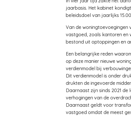
In vier jaar tijd zakte het aa
jaarbasis. Het kabinet kondig
beleidsdoel van jaarlijks 15.
Van de woningtoevoegingen via
vastgoed, zoals kantoren en w
bestond uit optoppingen en a
Een belangrijke reden waarom 
op deze manier nieuwe woningen
verdienmodel bij verbouwinge
Dit verdienmodel is onder dr
drukten de ingevoerde midden
Daarnaast zijn sinds 2021 de
verhogingen van de overdrach
Daarnaast geldt voor transfor
vastgoed omdat de meest gesc