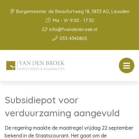
Burgemeester de Beaufortweg 18, 3833 AG, Leusden
Ma - Vr 9:00 - 17:30
info@fvandenbroek.nl
033-4340805
Subsidiepot voor
verduurzaming aangevuld
De regering maakte de maatregel vrijdag 22 september
bekend in de Staatscourant. Het gaat om de