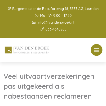
Burgemeester de Beaufortweg 18, 3833 AG, Leusden
Ma - Vr 9:00 - 17:30
info@fvandenbroek.nl
033-4340805
Veel uitvaartverzekeringen
pas uitgekeerd als
nabestaanden reclameren