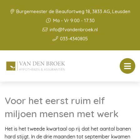
Burgemeester de Beaufortweg 18, 3833 AG, Leusden
Ma - Vr 9:00 - 17:30
info@fvandenbroek.nl
033-4340805
Voor het eerst ruim elf
miljoen mensen met werk
Het is het tweede kwartaal op rij dat het aantal banen
hard stijgt. In de drie maanden tot september kwamen