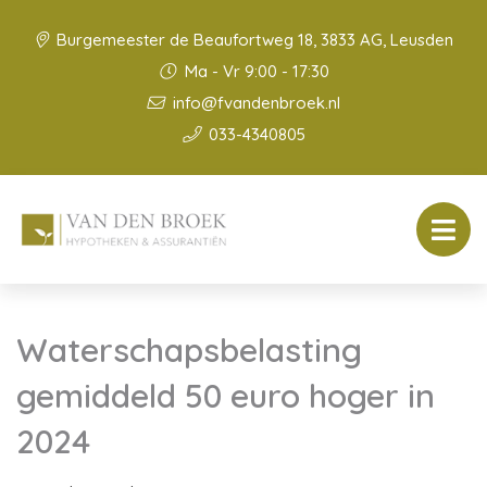
Burgemeester de Beaufortweg 18, 3833 AG, Leusden
Ma - Vr 9:00 - 17:30
info@fvandenbroek.nl
033-4340805
Waterschapsbelasting
gemiddeld 50 euro hoger in
2024