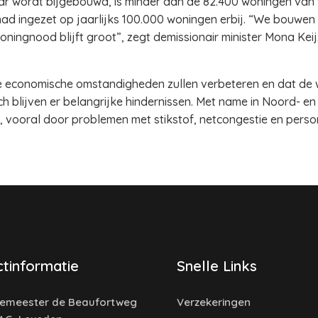
ar wordt bijgebouwd, is minder dan de 82.400 woningen van v
had ingezet op jaarlijks 100.000 woningen erbij. “We bouwen 
oningnood blijft groot”, zegt demissionair minister Mona Kei
 de economische omstandigheden zullen verbeteren en dat 
ch blijven er belangrijke hindernissen. Met name in Noord- e
 vooral door problemen met stikstof, netcongestie en perso
tinformatie
Snelle Links
emeester de Beaufortweg
Verzekeringen