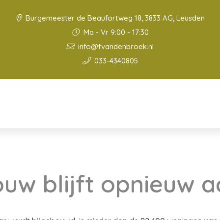
Burgemeester de Beaufortweg 18, 3833 AG, Leusden
Ma - Vr 9:00 - 17:30
info@fvandenbroek.nl
033-4340805
w blijft opnieuw a