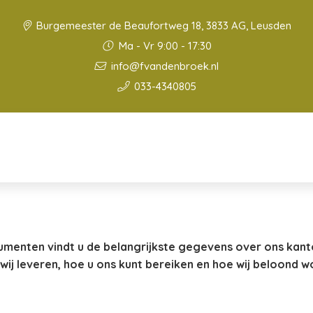
Burgemeester de Beaufortweg 18, 3833 AG, Leusden
Ma - Vr 9:00 - 17:30
info@fvandenbroek.nl
033-4340805
umenten vindt u de belangrijkste gegevens over ons kant
wij leveren, hoe u ons kunt bereiken en hoe wij beloond w