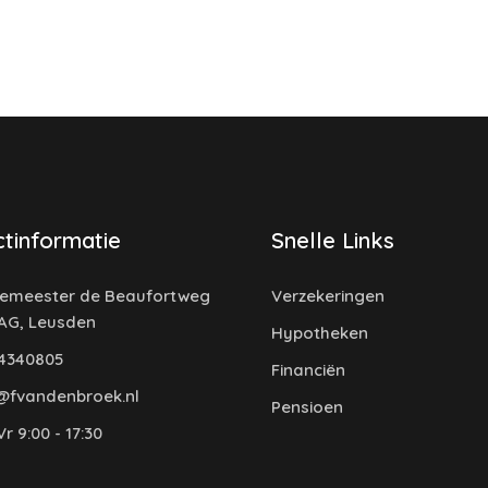
tinformatie
Snelle Links
emeester de Beaufortweg
Verzekeringen
 AG, Leusden
Hypotheken
4340805
Financiën
@fvandenbroek.nl
Pensioen
r 9:00 - 17:30