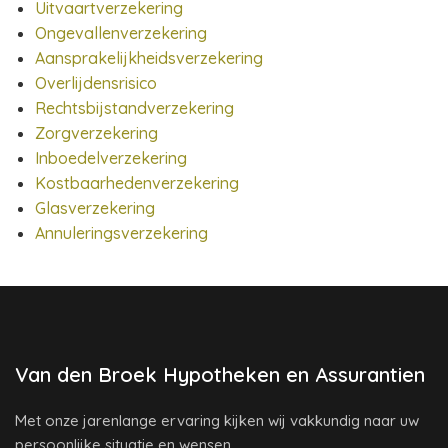
Uitvaartverzekering
Ongevallenverzekering
Aansprakelijkheidsverzekering
Overlijdensrisico
Rechtsbijstandverzekering
Zorgverzekering
Inboedelverzekering
Kostbaarhedenverzekering
Glasverzekering
Annuleringsverzekering
Van den Broek Hypotheken en Assurantien
Met onze jarenlange ervaring kijken wij vakkundig naar uw
persoonlijke situatie en wensen.